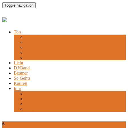
Toggle navigation
Ton
Akku Lautsprecher
Hintergrund & Ansprachen
Tanz & Partymusik
Alle Lautsprecher
Mikrofon
Licht
DJ/Band
Beamer
So Gehts
Kaufen
Info
Beratung
Standorte
Über uns
Blog
6