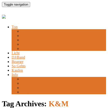
Toggle navigation
Ton
Akku Lautsprecher
Hintergrund & Ansprachen
Tanz & Partymusik
Alle Lautsprecher
Mikrofon
Licht
DJ/Band
Beamer
So Gehts
Kaufen
Info
Beratung
Standorte
Über uns
Blog
Tag Archives:
K&M