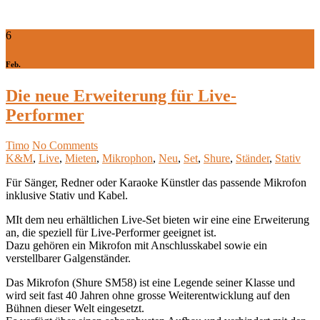
6
Feb.
Die neue Erweiterung für Live-
Performer
Timo
No Comments
K&M
,
Live
,
Mieten
,
Mikrophon
,
Neu
,
Set
,
Shure
,
Ständer
,
Stativ
Für Sänger, Redner oder Karaoke Künstler das passende Mikrofon
inklusive Stativ und Kabel.
MIt dem neu erhältlichen Live-Set bieten wir eine eine Erweiterung
an, die speziell für Live-Performer geeignet ist.
Dazu gehören ein Mikrofon mit Anschlusskabel sowie ein
verstellbarer Galgenständer.
Das Mikrofon (Shure SM58) ist eine Legende seiner Klasse und
wird seit fast 40 Jahren ohne grosse Weiterentwicklung auf den
Bühnen dieser Welt eingesetzt.