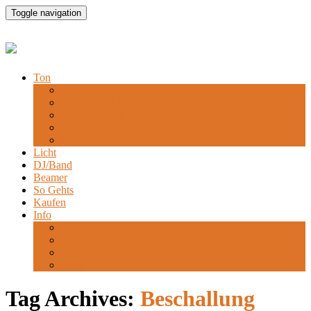
Toggle navigation
Ton
Akku Lautsprecher
Hintergrund & Ansprachen
Tanz & Partymusik
Alle Lautsprecher
Mikrofon
Licht
DJ/Band
Beamer
So Gehts
Kaufen
Info
Beratung
Standorte
Über uns
Blog
Tag Archives:
Beschallung