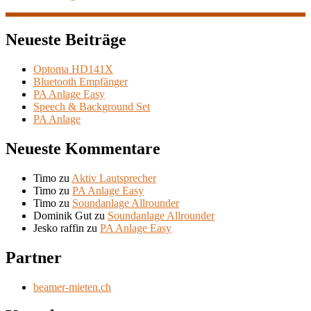
Neueste Beiträge
Optoma HD141X
Bluetooth Empfänger
PA Anlage Easy
Speech & Background Set
PA Anlage
Neueste Kommentare
Timo
zu
Aktiv Lautsprecher
Timo
zu
PA Anlage Easy
Timo
zu
Soundanlage Allrounder
Dominik Gut
zu
Soundanlage Allrounder
Jesko raffin
zu
PA Anlage Easy
Partner
beamer-mieten.ch