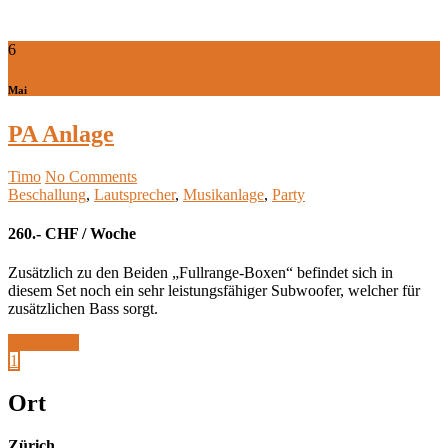
6
Mai
PA Anlage
Timo
No Comments
Beschallung
,
Lautsprecher
,
Musikanlage
,
Party
260.- CHF / Woche
Zusätzlich zu den Beiden „Fullrange-Boxen“ befindet sich in
diesem Set noch ein sehr leistungsfähiger Subwoofer, welcher für
zusätzlichen Bass sorgt.
Read More
1
Ort
Zürich