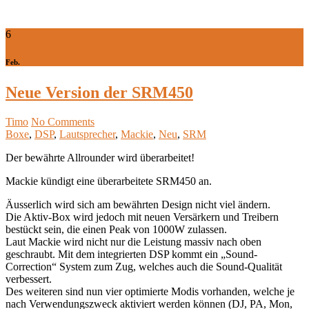
6
Feb.
Neue Version der SRM450
Timo
No Comments
Boxe
,
DSP
,
Lautsprecher
,
Mackie
,
Neu
,
SRM
Der bewährte Allrounder wird überarbeitet!
Mackie kündigt eine überarbeitete SRM450 an.
Äusserlich wird sich am bewährten Design nicht viel ändern.
Die Aktiv-Box wird jedoch mit neuen Versärkern und Treibern
bestückt sein, die einen Peak von 1000W zulassen.
Laut Mackie wird nicht nur die Leistung massiv nach oben
geschraubt. Mit dem integrierten DSP kommt ein „Sound-
Correction“ System zum Zug, welches auch die Sound-Qualität
verbessert.
Des weiteren sind nun vier optimierte Modis vorhanden, welche je
nach Verwendungszweck aktiviert werden können (DJ, PA, Mon,