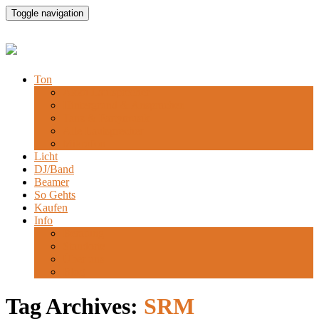
Toggle navigation
Ton
Akku Lautsprecher
Hintergrund & Ansprachen
Tanz & Partymusik
Alle Lautsprecher
Mikrofon
Licht
DJ/Band
Beamer
So Gehts
Kaufen
Info
Beratung
Standorte
Über uns
Blog
Tag Archives:
SRM